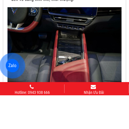
Zalo
Trang bị hệ thống sạc điện thoại không dây thông minh
Hotline: 0943 938 666
Nhận Ưu Đãi
Khu vực táp-lô được tiết chế tối đa các chi tiết, mọi sự tập
trung đều dồn về màn hình giải trí kích thước lớn, hiện diện
ngay vị trí trung tâm. Màn hình này thiết kế quay hẳn về phía
tài xế, giúp mọi thao tác được thực hiện tiện lợi hơn. Phía
dưới là các nút bấm chức năng.