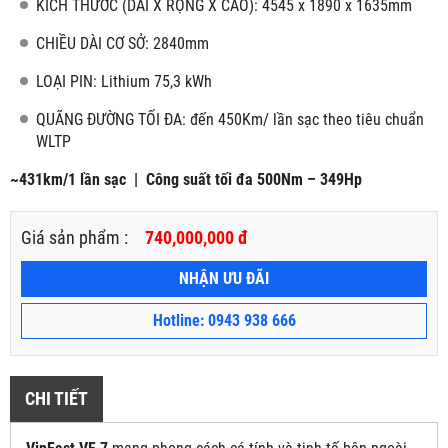
KÍCH THƯỚC (DÀI X RỘNG X CAO): 4545 x 1890 x 1635mm
CHIỀU DÀI CƠ SỞ: 2840mm
LOẠI PIN: Lithium 75,3 kWh
QUÃNG ĐƯỜNG TỐI ĐA: đến 450Km/ lần sạc theo tiêu chuẩn
WLTP
~431km/1 lần sạc | Công suất tối đa 500Nm – 349Hp
Giá sản phẩm :
740,000,000 đ
NHẬN ƯU ĐÃI
Hotline: 0943 938 666
CHI TIẾT